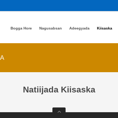
Bogga Hore
Nagusabsan
Adeegyada
Kiisaska
KA
Natiijada Kiisaska