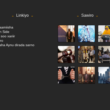
Linkiyo
Sawiro
aamiisha
in Side
soo xariir
ro
ha Aynu dirada sarno