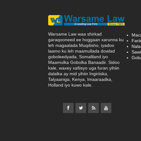
Warsame Law waa shirkad
Mac
garaqooneed ee hoggaan xarunna ku
Fari
leh magaalada Muqdisho, iyadoo
Nala 
laamo ku leh maamullada dowlad
Sawi
goboleedyada, Somaliland iyo
Goba
Maamulka Gobolka Banaadir. Sidoo
kale, waxey xafiisyo uga furan yihiin
dalalka ay mid yihiin Ingiriiska,
Talyaaniga, Kenya, Imaaraadka,
Holland iyo kuwo kale.